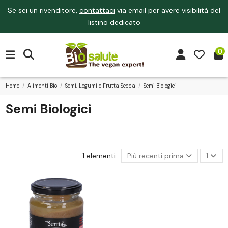
Se sei un rivenditore,
contattaci
via email per avere visibilità del
listino dedicato
0
Home
Alimenti Bio
Semi, Legumi e Frutta Secca
Semi Biologici
Semi Biologici
1 elementi
Più recenti prima
1