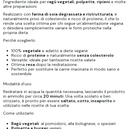
l’ingrediente ideale per
ragù vegetali
,
polpette
,
ripieni
e molte
altre preparazioni.
Realizzato con
farina di soia degrassata e ristrutturata
, è
naturalmente privo di colesterolo e ricco di proteine, il che lo
rende una scelta ottima per chi segue un’alimentazione vegana
o desidera semplicemente variare le fonti proteiche nella
propria dieta.
Perché sceglierlo:
100%
vegetale
e adatto a diete vegane
Ricco di
proteine
e naturalmente
senza colesterolo
Versatile: ideale per tantissime ricette salate
Ottima
resa
dopo la reidratazione
Perfetto per sostituire la carne macinata in modo sano e
sostenibile
Modalità d’uso:
Reidratare in acqua la quantità necessaria, lasciando il prodotto
in ammollo per circa
20 minuti
. Una volta scolato e ben
strizzato, è pronto per essere
saltato, cotto, insaporito
e
utilizzato nelle ricette di tua scelta.
Come utilizzarlo:
Ragù vegetali
: al pomodoro, alla bolognese, o speziati
Polpette e burger
vegani