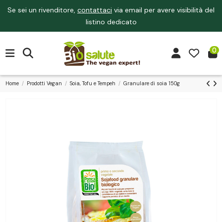
Se sei un rivenditore,
contattaci
via email per avere visibilità del
listino dedicato
0
Home
Prodotti Vegan
Soia, Tofu e Tempeh
Granulare di soia 150g