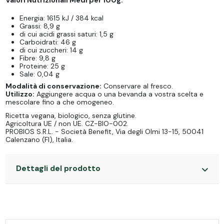
Valori Nutrizionali Medi per 100g:
Energia: 1615 kJ / 384 kcal
Grassi: 8,9 g
di cui acidi grassi saturi: 1,5 g
Carboidrati: 46 g
di cui zuccheri: 14 g
Fibre: 9,8 g
Proteine: 25 g
Sale: 0,04 g
Modalità di conservazione:
Conservare al fresco.
Utilizzo:
Aggiungere acqua o una bevanda a vostra scelta e
mescolare fino a che omogeneo.
Ricetta vegana, biologico, senza glutine.
Agricoltura UE / non UE. CZ-BIO-002.
PROBIOS S.R.L. - Società Benefit, Via degli Olmi 13-15, 50041
Calenzano (FI), Italia.
Dettagli del prodotto