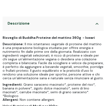
Descrizione
Risveglio di Buddha Proteine del mattino 360g - Iswari
Descrizione:
Il mix istantaneo vegetale di proteine del mattino
è una preparazione biologica studiata per offrire energia e
nutrimento fin dalle prime ore della giornata. Realizzato con
ingredienti vegetali selezionati, è ricco di proteine e ideale per
chi segue un’alimentazione vegana o desidera una colazione
completa e bilanciata. Facile da sciogliere e veloce da preparare,
è perfetto da aggiungere a bevande vegetali, smoothie, porridge
o frullati proteici. Il gusto equilibrato e la praticità d’uso lo
rendono una soluzione ideale per sportivi, persone attive e chi
cerca un’alimentazione sana e naturale senza rinunciare al gusto.
Ingredienti:
Grano saraceno macinato*, proteine del riso*,
banana in polvere*, zigolo dolce macinato*, semi di lino
macinati*, carrube macinate*, semi di grano saraceno*.
*Biologico
Allergeni:
Non contiene allergeni.