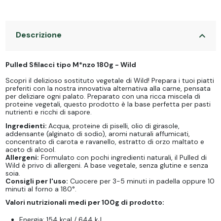
Descrizione
Pulled Sfilacci tipo M*nzo 180g - Wild
Scopri il delizioso sostituto vegetale di Wild! Prepara i tuoi piatti
preferiti con la nostra innovativa alternativa alla carne, pensata
per deliziare ogni palato. Preparato con una ricca miscela di
proteine vegetali, questo prodotto è la base perfetta per pasti
nutrienti e ricchi di sapore.
Ingredienti:
Acqua, proteine di piselli, olio di girasole,
addensante (alginato di sodio), aromi naturali affumicati,
concentrato di carota e ravanello, estratto di orzo maltato e
aceto di alcool.
Allergeni:
Formulato con pochi ingredienti naturali, il Pulled di
Wild è privo di allergeni. A base vegetale, senza glutine e senza
soia.
Consigli per l'uso:
Cuocere per 3-5 minuti in padella oppure 10
minuti al forno a 180°.
Valori nutrizionali medi per 100g di prodotto:
Energia: 154 kcal / 644 kJ