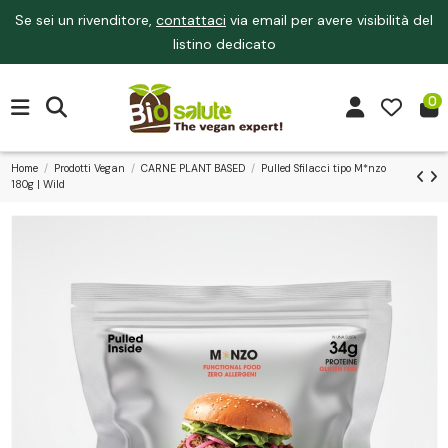
Se sei un rivenditore,
contattaci
via email per avere visibilità del
listino dedicato
0
Home
Prodotti Vegan
CARNE PLANT BASED
Pulled Sfilacci tipo M*nzo
180g | Wild