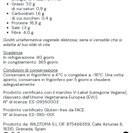
Grassi: 7,0 g
di cui saturi: 0,9 g
Carboidrati: 1,6 g
di cui zuccheri: 0,4 g
Proteine: 18,9 g
Sale: 1,3 g
Fibre: 4,0 g
Goditi un'alternativa vegetale deliziosa, sana e versatile che si
adatta al tuo stile di vita.
Scadenza
In refrigerazione: 60 giorni.
In congelamento: 365 giorni.
Condizioni di conservazione
Conservare in frigorifero a 4°C o congelare a -18°C. Una volta
aperto, conservare in frigorifero per 5 giorni e chiudere
adeguatamente.
Prodotto certificato con il marchio V-Label (categoria Vegana),
rilasciato dall'Unione Vegetariana Europea (EVU).
N° di licenza: ES-09350003.
Prodotto certificato Gluten-free da FACE.
N° di licenza: ES-390-001.
Prodotto da: WILDTOPIA S.L CIF: B75466359, Calle Asturias 6,
18210, Granada, Spain.